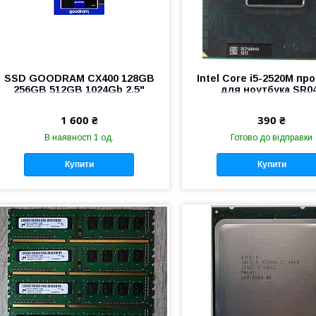
SSD GOODRAM CX400 128GB
Intel Core i5-2520M пр
256GB 512GB 1024Gb 2.5"
для ноутбука SR0
3.20GHz/3M/35W Sock
rPGA988В
1 600 ₴
390 ₴
В наявності 1 од.
Готово до відправки
Купити
Купити