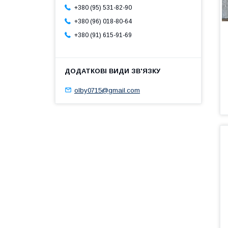
+380 (95) 531-82-90
+380 (96) 018-80-64
+380 (91) 615-91-69
olby0715@gmail.com