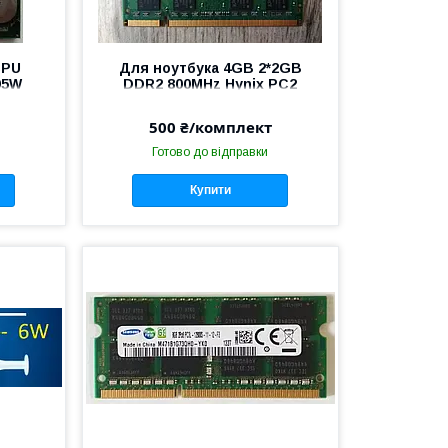
CPU
Для ноутбука 4GB 2*2GB
95W
DDR2 800MHz Hynix PC2
6400S 2Rx8 RAM Оперативна
пам'ять
500 ₴/комплект
Готово до відправки
Купити