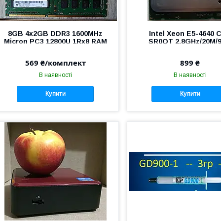
8GB 4x2GB DDR3 1600MHz
Intel Xeon E5-4640 
Micron PC3 12800U 1Rx8 RAM
SR0QT 2.8GHz/20M/
Оперативна пам'ять
Socket 2011
569 ₴/комплект
899 ₴
В наявності
В наявності
Купити
Купити