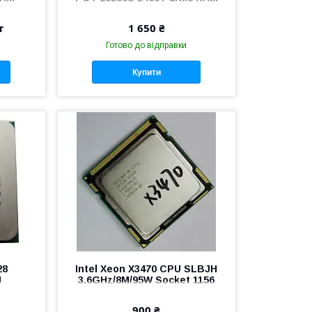
ь
Оперативна пам'ять
M378A1K43CB2-CRC
т
1 650 ₴
Готово до відправки
Купити
28
Intel Xeon X3470 CPU SLBJH
M
3.6GHz/8M/95W Socket 1156
ket
ля ПК
900 ₴