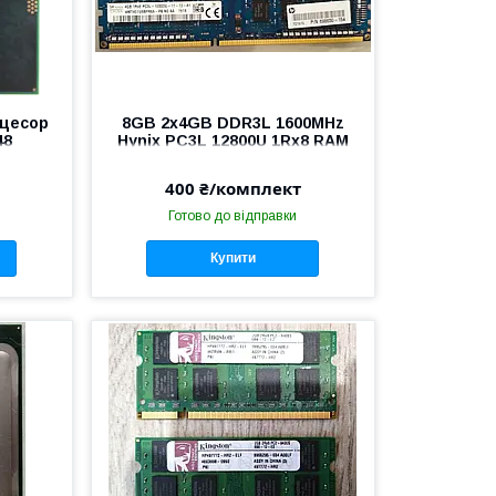
оцесор
8GB 2x4GB DDR3L 1600MHz
48
Hynix PC3L 12800U 1Rx8 RAM
et G2
Оперативна пам'ять
400 ₴/комплект
Готово до відправки
Купити