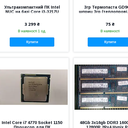
Ультракомпактний ПК Intel
3гр Термопаста GD9
NUC на базі Core i3-3217U
шприц 3гр (теплопрові
(DC3217BY)
6.0 Вт/м*К)
3 299 ₴
75 ₴
В наявності 1 од.
В наявності
Купити
Купити
Intel Core i7 4770 Socket 1150
48Gb 3x16gb DDR3 160
Процесор для ПК
12800R 2Rx4 Hynix 