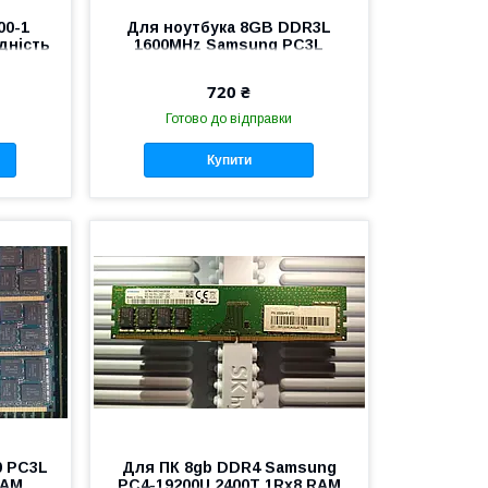
00-1
Для ноутбука 8GB DDR3L
дність
1600MHz Samsung PC3L
12800S 2Rx8 RAM Оперативна
пам'ять
720 ₴
Готово до відправки
Купити
0 PC3L
Для ПК 8gb DDR4 Samsung
RAM
PC4-19200U 2400T 1Rx8 RAM