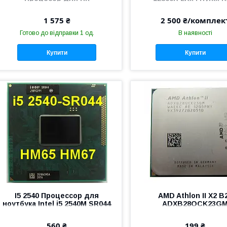
Серверна пам'ят
1 575 ₴
2 500 ₴/комплек
Готово до відправки 1 од.
В наявності
Купити
Купити
I5 2540 Процессор для
AMD Athlon II X2 B
ноутбука Intel i5 2540M SR044
ADXB28OCK23G
3.30GHz/3M/35W Socket G2
3.4GHz/2M/65W Soc
AM2+/AM3 Процесор д
560 ₴
199 ₴