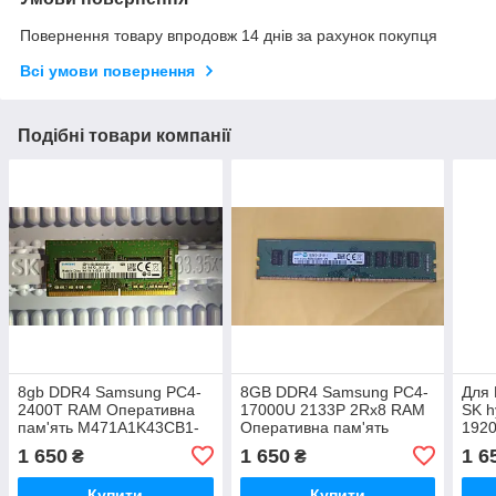
Повернення товару впродовж 14 днів за рахунок покупця
Всі умови повернення
Подібні товари компанії
8gb DDR4 Samsung PC4-
8GB DDR4 Samsung PC4-
Для
2400T RAM Оперативна
17000U 2133P 2Rx8 RAM
SK h
пам'ять M471A1K43CB1-
Оперативна пам'ять
192
CRC
M378A1G43DBO-CPB Для
пам'
1 650
1 650
1 6
₴
₴
ПК
HMA
AC
Купити
Купити