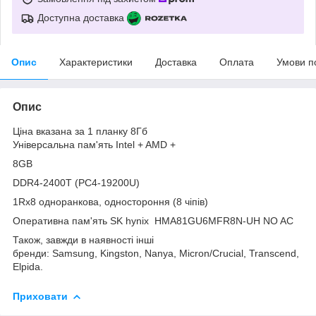
Доступна доставка
Опис
Характеристики
Доставка
Оплата
Умови п
Опис
Ціна вказана за 1 планку 8Гб
Універсальна пам'ять Intel + AMD +
8GB
DDR4-2400T (PC4-19200U)
1Rx8 одноранкова, одностороння (8 чіпів)
Оперативна пам'ять SK hynix HMA81GU6MFR8N-UH NO AC
Також, завжди в наявності інші
бренди: Samsung, Kingston, Nanya, Micron/Crucial, Transcend,
Elpida.
Приховати