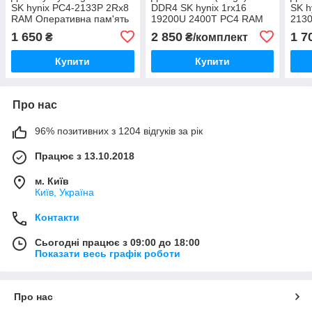
SK hynix PC4-2133P 2Rx8
DDR4 SK hynix 1rx16
SK h
RAM Оперативна пам'ять
19200U 2400T PC4 RAM
213
HMA41GS6AFR8N-TF NO
Оперативна пам'ять
пам'
1 650
2 850
1 7
₴
₴/комплект
AC
HMA851U6AFR6N-UH NO
HMA
AC
AD
Купити
Купити
Про нас
96% позитивних з 1204 відгуків за рік
Працює з 13.10.2018
м. Київ
Київ, Україна
Контакти
Сьогодні працює з 09:00 до 18:00
Показати весь графік роботи
Про нас