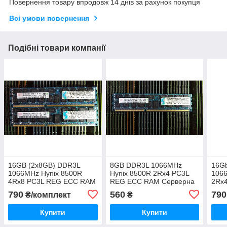
Повернення товару впродовж 14 днів за рахунок покупця
Всі умови повернення
Подібні товари компанії
16GB (2x8GB) DDR3L
8GB DDR3L 1066MHz
16G
1066MHz Hynix 8500R
Hynix 8500R 2Rx4 PC3L
106
4Rx8 PC3L REG ECC RAM
REG ECC RAM Серверна
2Rx
Серверна оперативна
оперативна пам'ять
Серв
790
560
790
₴/комплект
₴
пам'ять
HMT31GR7CFR8A-G7
пам'
HMT31GR7CFR8A-G7
MT3
Купити
Купити
1G1