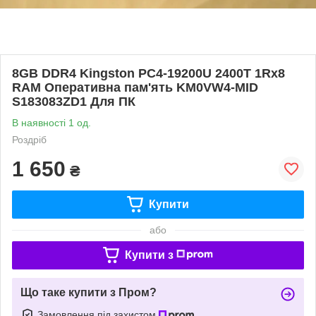
8GB DDR4 Kingston PC4-19200U 2400T 1Rx8
RAM Оперативна пам'ять KM0VW4-MID
S183083ZD1 Для ПК
В наявності 1 од.
Роздріб
1 650
₴
Купити
або
Купити з
Що таке купити з Пром?
Замовлення під захистом