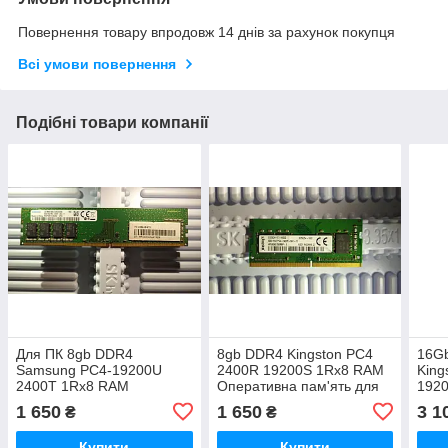
Повернення товару впродовж 14 днів за рахунок покупця
Всі умови повернення
Подібні товари компанії
Для ПК 8gb DDR4
8gb DDR4 Kingston PC4
16Gb
Samsung PC4-19200U
2400R 19200S 1Rx8 RAM
King
2400T 1Rx8 RAM
Оперативна пам'ять для
192
Оперативна пам'ять
ноутбука
Опер
1 650
1 650
3 1
₴
₴
M378A1K43CB2-CRC
HP24D4S7S8MBP-8
ноут
HP2
Купити
Купити