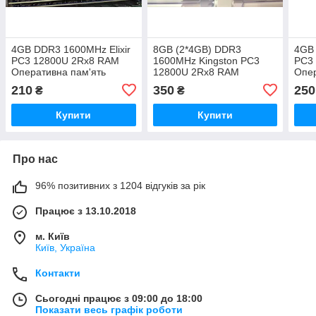
4GB DDR3 1600MHz Elixir
8GB (2*4GB) DDR3
4GB 
PC3 12800U 2Rx8 RAM
1600MHz Kingston PC3
PC3
Оперативна пам'ять
12800U 2Rx8 RAM
Опер
M2X4G64CB8HC5N-DG
Оперативна пам'ять
M2F
210
350
250
₴
₴
ACR512X64D3U16C11G
Купити
Купити
Про нас
96% позитивних з 1204 відгуків за рік
Працює з 13.10.2018
м. Київ
Київ, Україна
Контакти
Сьогодні працює з 09:00 до 18:00
Показати весь графік роботи