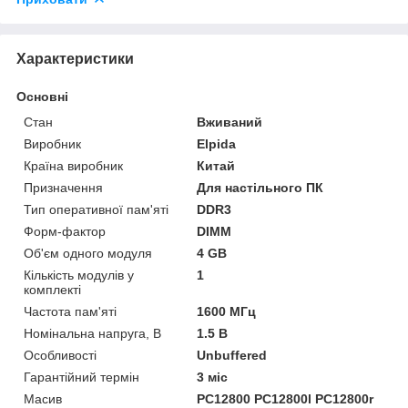
Характеристики
Основні
Стан
Вживаний
Виробник
Elpida
Країна виробник
Китай
Призначення
Для настільного ПК
Тип оперативної пам'яті
DDR3
Форм-фактор
DIMM
Об'єм одного модуля
4 GB
Кількість модулів у
1
комплекті
Частота пам'яті
1600 МГц
Номінальна напруга, В
1.5 В
Особливості
Unbuffered
Гарантійний термін
3 міс
Масив
PC12800 PC12800l PC12800r