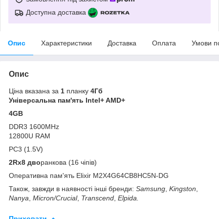
Доступна доставка
Опис
Характеристики
Доставка
Оплата
Умови п
Опис
Ціна вказана за
1
планку
4Гб
Універсальна пам'ять Intel+ AMD+
4GB
DDR3 1600MHz
12800U RAM
PC3 (1.5V)
2Rx8 дво
ранкова (16 чіпів)
Оперативна пам'ять Elixir M2X4G64CB8HC5N-DG
Також, завжди в наявності інші бренди:
Samsung
,
Kingston
,
Nanya
,
Micron/Crucial
,
Transcend
,
Elpida.
Приховати