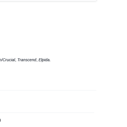
n/Crucial
,
Transcend
,
Elpida.
й