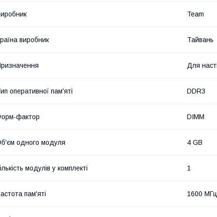
иробник
Team
раїна виробник
Тайвань
ризначення
Для наст
ип оперативної пам'яті
DDR3
Форм-фактор
DIMM
б'єм одного модуля
4 GB
ількість модулів у комплекті
1
астота пам'яті
1600 МГ