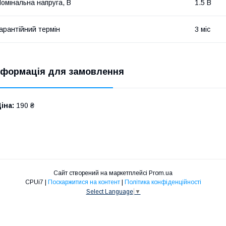
омінальна напруга, В
1.5 В
арантійний термін
3 міс
нформація для замовлення
іна:
190 ₴
Сайт створений на маркетплейсі
Prom.ua
CPUi7 |
Поскаржитися на контент
|
Політика конфіденційності
Select Language
▼