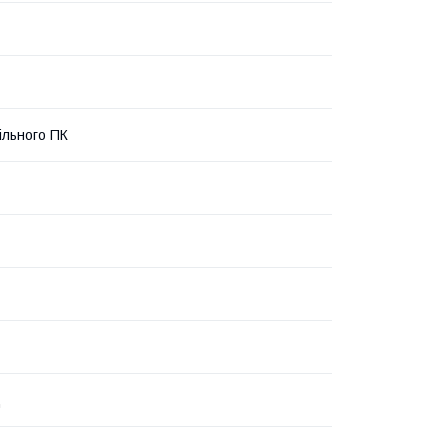
ільного ПК
ц