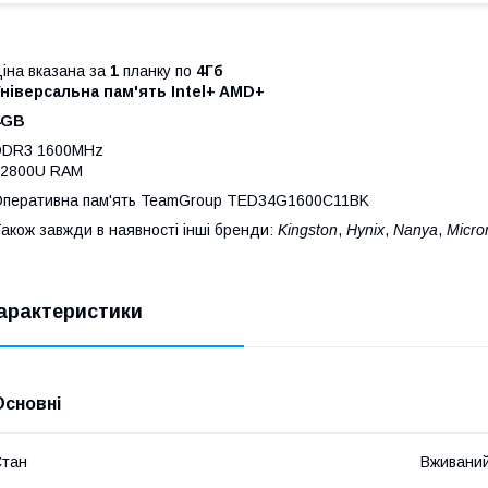
іна вказана за
1
планку по
4Гб
ніверсальна пам'ять Intel+ AMD+
4GB
DDR3 1600MHz
12800U RAM
перативна пам'ять TeamGroup TED34G1600C11BK
акож завжди в наявності інші бренди:
Kingston
,
Hynix
,
Nanya
,
Micro
арактеристики
Основні
Стан
Вживани