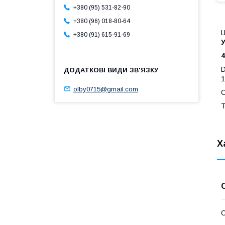
+380 (95) 531-82-90
+380 (96) 018-80-64
Ц
+380 (91) 615-91-69
У
olby0715@gmail.com
О
Т
Х