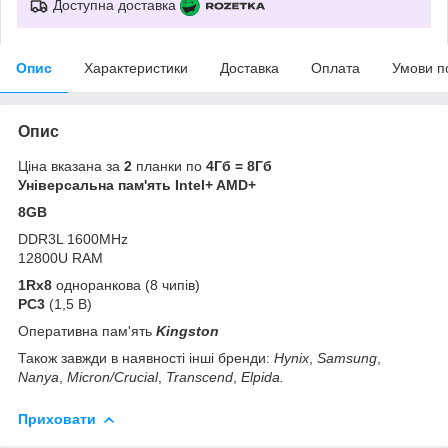
Доступна доставка
Опис
Характеристики
Доставка
Оплата
Умови п
Опис
Ціна вказана за
2
планки по
4Гб = 8Гб
Універсальна пам'ять Intel+ AMD+
8GB
DDR3L 1600MHz
12800U RAM
1Rx8
одноранкова (8 чипів)
PC3
(1,5 В)
Оперативна пам'ять
Kingston
Також завжди в наявності інші бренди:
Hynix
,
Samsung
,
Nanya
,
Micron/Crucial
,
Transcend
,
Elpida.
Приховати