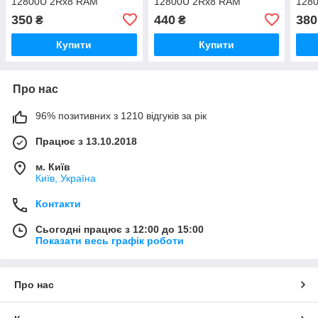
12800U 2Rx8 RAM
12800U 2Rx8 RAM
128
Оперативна пам'ять
Оперативна пам'ять
kvr1
350
440
380
₴
₴
ACR512X64D3U16C11G
ACR16D3LU1NGG/4G
Опер
Купити
Купити
Про нас
96% позитивних з 1210 відгуків за рік
Працює з 13.10.2018
м. Київ
Київ, Україна
Контакти
Сьогодні працює з 12:00 до 15:00
Показати весь графік роботи
Про нас