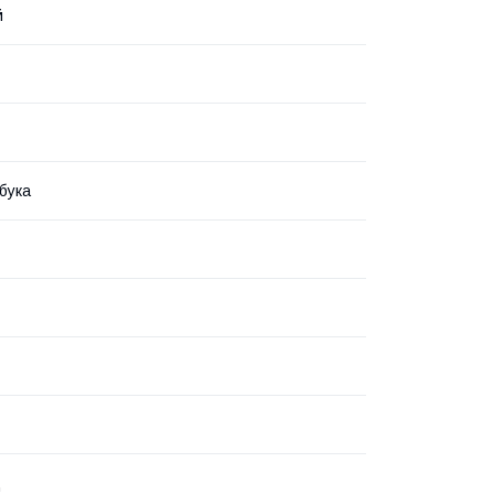
й
бука
ц