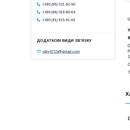
+380 (95) 531-82-90
+380 (96) 018-80-64
Ц
+380 (91) 615-91-69
У
olby0715@gmail.com
1
О
Т
Х