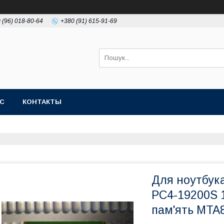
 (96) 018-80-64
+380 (91) 615-91-69
АС
КОНТАКТЫ
Для ноутбук
PC4-19200S 
пам'ять MT