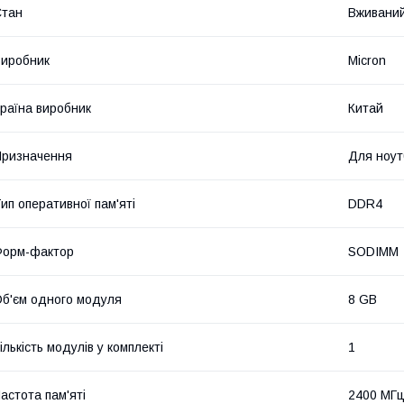
Стан
Вживани
иробник
Micron
раїна виробник
Китай
ризначення
Для ноут
ип оперативної пам'яті
DDR4
Форм-фактор
SODIMM
б'єм одного модуля
8 GB
ількість модулів у комплекті
1
астота пам'яті
2400 МГ