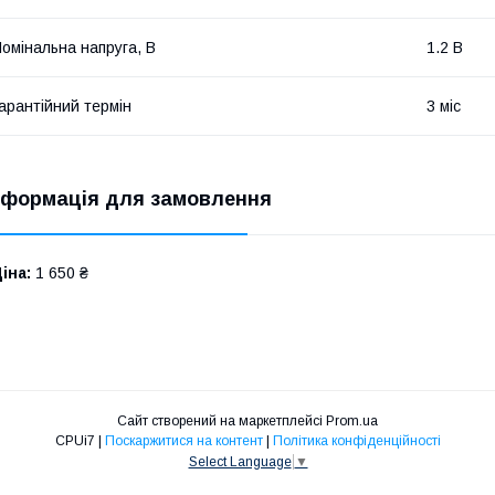
омінальна напруга, В
1.2 В
арантійний термін
3 міс
нформація для замовлення
іна:
1 650 ₴
Сайт створений на маркетплейсі
Prom.ua
CPUi7 |
Поскаржитися на контент
|
Політика конфіденційності
Select Language
▼