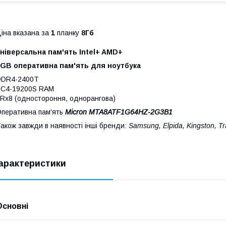
іна вказана за
1
планку
8Гб
ніверсальна пам'ять Intel+ AMD+
8GB оперативна пам'ять для ноутбука
DDR4-2400T
PC4-19200S RAM
Rx8 (одностороння, однорангова)
перативна пам'ять
Micron MTA8ATF1G64HZ-2G3B1
акож завжди в наявності інші бренди:
Samsung, Elpida
, Kingston, T
арактеристики
Основні