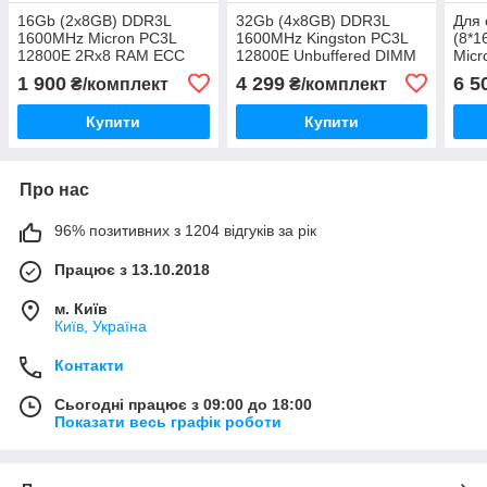
16Gb (2x8GB) DDR3L
32Gb (4x8GB) DDR3L
Для
1600MHz Micron PC3L
1600MHz Kingston PC3L
(8*
12800E 2Rx8 RAM ECC
12800E Unbuffered DIMM
Micr
Оперативна пам'ять
CL11 2RX8 1.35V RAM
REG
1 900
4 299
6 5
₴/комплект
₴/комплект
MT18KSF1G72AZ-
ECC Оперативна пам'ять
опер
1G6E1ZE
KTL-TS316ELV/8G
MT3
Купити
Купити
1G6
Про нас
96% позитивних з 1204 відгуків за рік
Працює з 13.10.2018
м. Київ
Київ, Україна
Контакти
Сьогодні працює з 09:00 до 18:00
Показати весь графік роботи