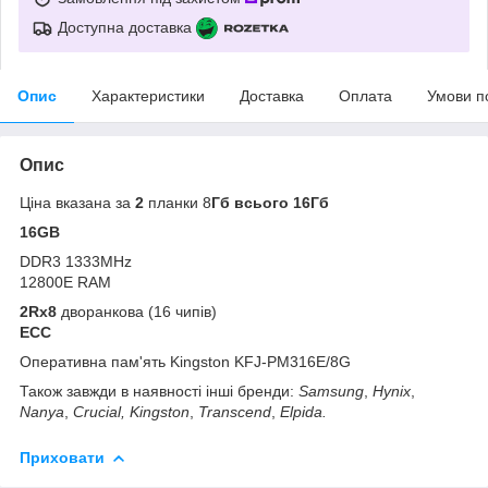
Доступна доставка
Опис
Характеристики
Доставка
Оплата
Умови п
Опис
Ціна вказана за
2
планки 8
Гб всього 16Гб
16GB
DDR3 1333MHz
12800E RAM
2Rx8
дворанкова (16 чипів)
ECC
Оперативна пам'ять Kingston KFJ-PM316E/8G
Також завжди в наявності інші бренди:
Samsung
,
Hynix
,
Nanya
,
Crucial
, Kingston
,
Transcend
,
Elpida.
Приховати