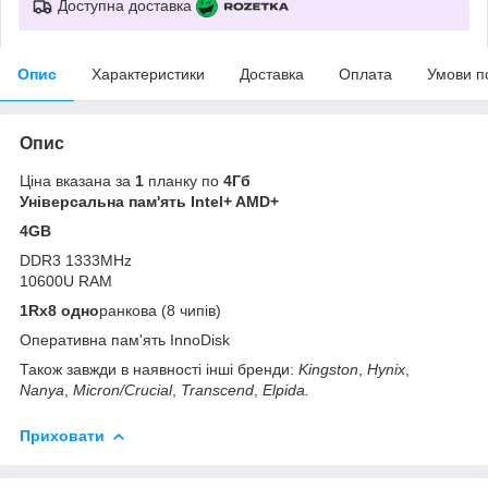
Доступна доставка
Опис
Характеристики
Доставка
Оплата
Умови п
Опис
Ціна вказана за
1
планку по
4Гб
Універсальна пам'ять Intel+ AMD+
4GB
DDR3 1333MHz
10600U RAM
1Rx8 одно
ранкова (8 чипів)
Оперативна пам'ять InnoDisk
Також завжди в наявності інші бренди:
Kingston
,
Hynix
,
Nanya
,
Micron/Crucial
,
Transcend
,
Elpida.
Приховати