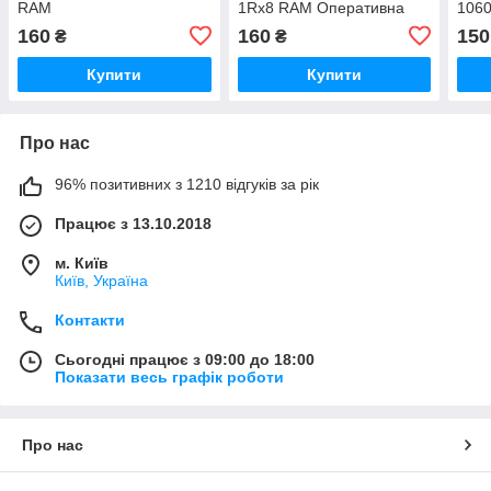
RAM
1Rx8 RAM Оперативна
106
CMV4GX3M1A1333C9
пам'ять KVR13N9S8/4
Опер
160
160
150
₴
₴
Оперативна пам'ять
Купити
Купити
Про нас
96% позитивних з 1210 відгуків за рік
Працює з 13.10.2018
м. Київ
Київ, Україна
Контакти
Сьогодні працює з 09:00 до 18:00
Показати весь графік роботи
Про нас