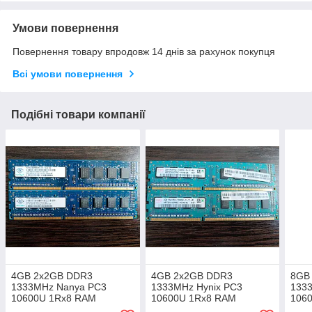
Умови повернення
Повернення товару впродовж 14 днів за рахунок покупця
Всі умови повернення
Подібні товари компанії
4GB 2x2GB DDR3
4GB 2x2GB DDR3
8GB
1333MHz Nanya PC3
1333MHz Hynix PC3
1333
10600U 1Rx8 RAM
10600U 1Rx8 RAM
106
Оперативна пам'ять
Оперативна пам'ять
106