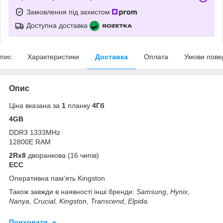
Замовлення під захистом
Доступна доставка
пис
Характеристики
Доставка
Оплата
Умови пове
Опис
Ціна вказана за
1
планку
4Гб
4GB
DDR3 1333MHz
12800E RAM
2Rx8
дворанкова (16 чипів)
ECC
Оперативна пам'ять Kingston
Також завжди в наявності інші бренди:
Samsung
,
Hynix
,
Nanya
,
Crucial
, Kingston
,
Transcend
,
Elpida.
Приховати