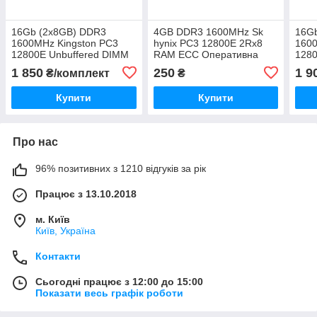
16Gb (2x8GB) DDR3
4GB DDR3 1600MHz Sk
16G
1600MHz Kingston PC3
hynix PC3 12800E 2Rx8
1600
12800E Unbuffered DIMM
RAM ECC Оперативна
128
CL11 2RX8 1.5V RAM ECC
пам'ять
Опер
1 850
250
1 9
₴/комплект
₴
Оперативна пам'ять KFJ-
HMT351U7EFR8C-PB
MT1
PM316E/8G
1G6
Купити
Купити
Про нас
96% позитивних з 1210 відгуків за рік
Працює з 13.10.2018
м. Київ
Київ, Україна
Контакти
Сьогодні працює з 12:00 до 15:00
Показати весь графік роботи