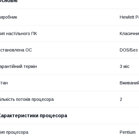
Основні
иробник
Hewlett P
ип настільного ПК
Класични
становлена ОС
DOS/Без
арантійний термін
3 міс
Стан
Вживани
ількість потоків процесора
2
Характеристики процесора
ип процесора
Pentium