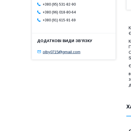
+380 (95) 531-82-90
+380 (96) 018-80-64
+380 (91) 615-91-69
К
Є
К
П
olby0715@gmail.com
О
S
Є
в
з
д
Х