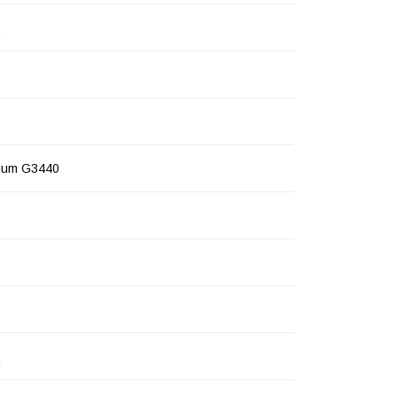
ц
tium G3440
ц