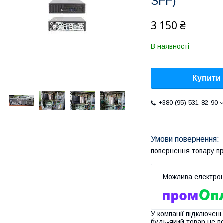
SFF)
3 150 ₴
В наявності
Купити
+380 (95) 531-82-90
повернення товару п
У компанії підключені
будь-який товар не п