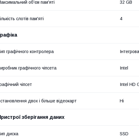
аксимальний об'єм пам'яті
32 GB
ількість слотів пам'яті
4
Графіка
ип графічного контролера
Інтегров
иробник графічного чіпсета
Intel
рафічний чіпсет
Intel HD 
становлення двох і більше відеокарт
Ні
Пристрої зберігання даних
ип диска
SSD