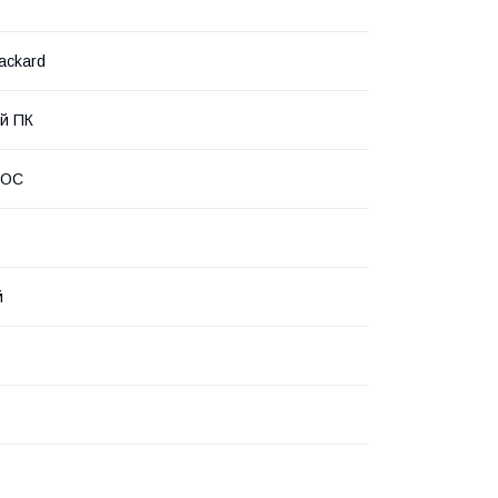
ackard
й ПК
 ОС
й