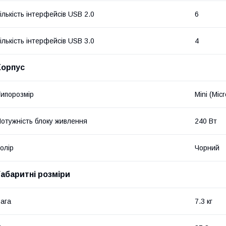
ількість інтерфейсів USB 2.0
6
ількість інтерфейсів USB 3.0
4
Корпус
ипорозмір
Mini (Mic
отужність блоку живлення
240 Вт
олір
Чорний
Габаритні розміри
ага
7.3 кг