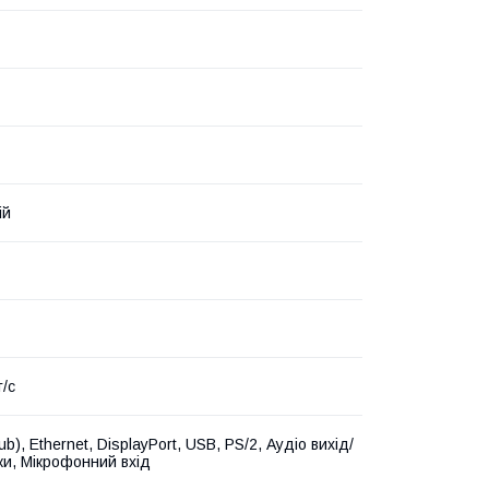
ій
т/с
b), Ethernet, DisplayPort, USB, PS/2, Аудіо вихід/
и, Мікрофонний вхід