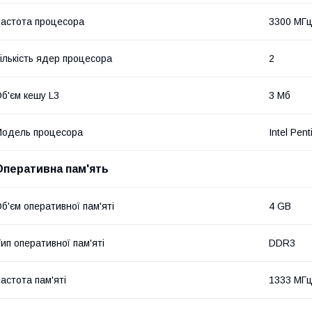
астота процесора
3300 МГ
ількість ядер процесора
2
б'єм кешу L3
3 Мб
одель процесора
Intel Pen
Оперативна пам'ять
б'єм оперативної пам'яті
4 GB
ип оперативної пам'яті
DDR3
астота пам'яті
1333 МГ