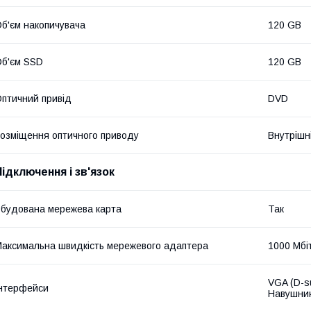
б'єм накопичувача
120 GB
б'єм SSD
120 GB
птичний привід
DVD
озміщення оптичного приводу
Внутрішн
Підключення і зв'язок
будована мережева карта
Так
аксимальна швидкість мережевого адаптера
1000 Мбі
VGA (D-su
нтерфейси
Навушник