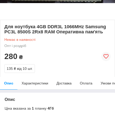
Для ноутбука 4GB DDR3L 1066MHz Samsung
PC3L 8500S 2Rx8 RAM Оперативна пам'ять
Немає в наявності
Опт і роздріб
280
₴
135 ₴
від 10 шт.
Опис
Характеристики
Доставка
Оплата
Умови п
Опис
Ціна вказана за
1
планку
4Гб