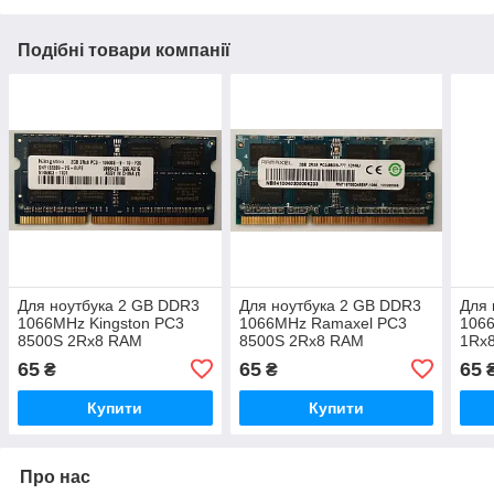
Подібні товари компанії
Для ноутбука 2 GB DDR3
Для ноутбука 2 GB DDR3
Для 
1066MHz Kingston PC3
1066MHz Ramaxel PC3
1066
8500S 2Rx8 RAM
8500S 2Rx8 RAM
1Rx
Оперативна пам'ять
Оперативна пам'ять
пам'
65
65
65
₴
₴
Купити
Купити
Про нас