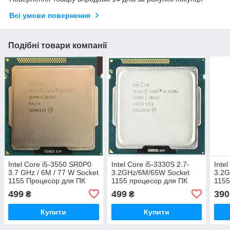
Всі умови повернення
Подібні товари компанії
Intel Core i5-3550 SR0P0
Intel Core i5-3330S 2.7-
Inte
3.7 GHz / 6M / 77 W Socket
3.2GHz/6M/65W Socket
3.2G
1155 Процесор для ПК
1155 процесор для ПК
1155
SR0RR
499
499
390
₴
₴
Купити
Купити