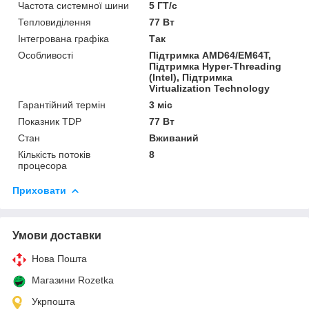
Частота системної шини
5 ГТ/с
Тепловиділення
77 Вт
Інтегрована графіка
Так
Особливості
Підтримка AMD64/EM64T,
Підтримка Hyper-Threading
(Intel), Підтримка
Virtualization Technology
Гарантійний термін
3 міс
Показник TDP
77 Вт
Стан
Вживаний
Кількість потоків
8
процесора
Приховати
Умови доставки
Нова Пошта
Магазини Rozetka
Укрпошта