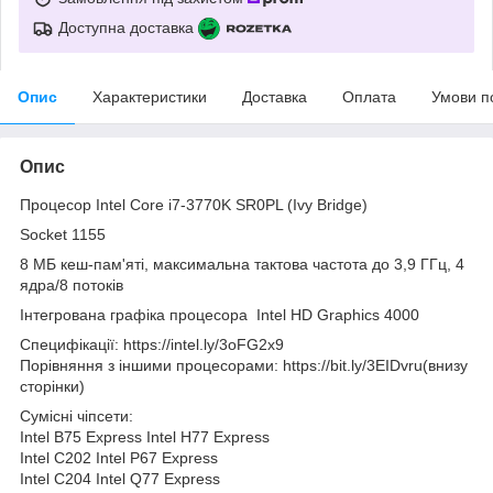
Доступна доставка
Опис
Характеристики
Доставка
Оплата
Умови п
Опис
Процесор Intel Core i7-3770K SR0PL (Ivy Bridge)
Socket 1155
8 МБ кеш-пам'яті, максимальна тактова частота до 3,9 ГГц, 4
ядра/8 потоків
Інтегрована графіка процесора Intel HD Graphics 4000
Специфікації: https://intel.ly/3oFG2x9
Порівняння з іншими процесорами: https://bit.ly/3EIDvru(внизу
сторінки)
Сумісні чіпсети:
Intel B75 Express Intel H77 Express
Intel C202 Intel P67 Express
Intel C204 Intel Q77 Express