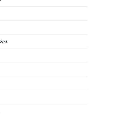
бука
ц