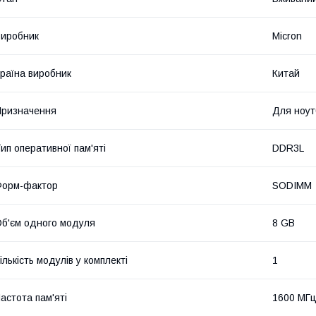
иробник
Micron
раїна виробник
Китай
ризначення
Для ноут
ип оперативної пам'яті
DDR3L
Форм-фактор
SODIMM
б'єм одного модуля
8 GB
ількість модулів у комплекті
1
астота пам'яті
1600 МГ