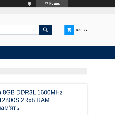
Кошик
Кошик
а 8GB DDR3L 1600MHz
 12800S 2Rx8 RAM
пам'ять