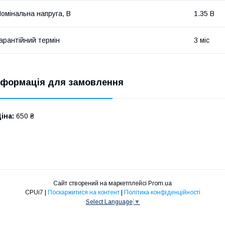
омінальна напруга, В
1.35 В
арантійний термін
3 міс
нформація для замовлення
іна:
650 ₴
Сайт створений на маркетплейсі
Prom.ua
CPUi7 |
Поскаржитися на контент
|
Політика конфіденційності
Select Language
▼