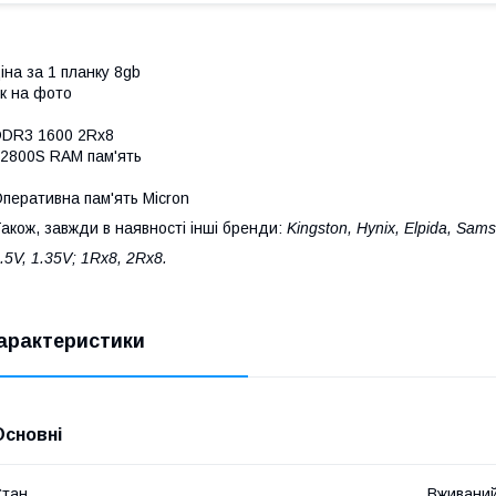
іна за 1 планку 8gb
к на фото
DR3 1600 2Rx8
2800S RAM пам'ять
перативна пам'ять Micron
акож, завжди в наявності інші бренди:
Kingston, Hynix, Elpida, Sams
.5V, 1.35V; 1Rx8, 2Rx8.
арактеристики
Основні
Стан
Вживани