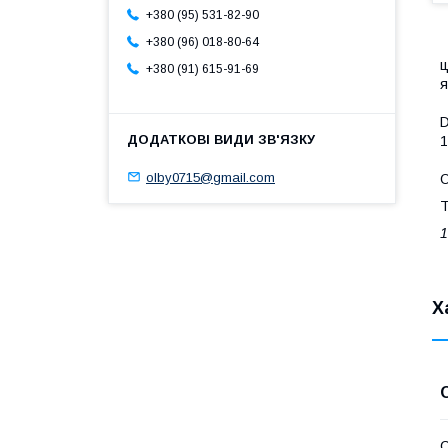
+380 (95) 531-82-90
+380 (96) 018-80-64
ц
+380 (91) 615-91-69
я
D
1
olby0715@gmail.com
О
Т
1
Х