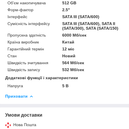
Об'єм накопичувача
512 GB
Форм-фактор
2.5"
Інтерфейс
SATA III (SATA/600)
Сумісність інтерфейсу
SATA III (SATA/600), SATA II
(SATA/300), SATA (SATA/150)
Пропускна здатність
6000 Мб/сек
Країна виробник
Китай
Гарантійний термін
12 міс
Стан
Новий
Швидкість зчитування
564 Мб/сек
Швидкість запису
532 Мб/сек
Додаткові функції і характеристики
Напруга
5 В
Приховати
Умови доставки
Нова Пошта