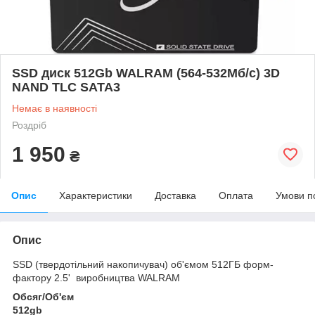
SSD диск 512Gb WALRAM (564-532Мб/с) 3D
NAND TLC SATA3
Немає в наявності
Роздріб
1 950
₴
Опис
Характеристики
Доставка
Оплата
Умови п
Опис
SSD (твердотільний накопичувач) об'ємом 512ГБ форм-
фактору 2.5' виробництва WALRAM
Обсяг/Об'єм
512gb