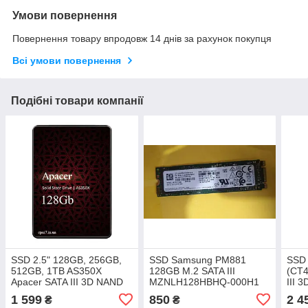
Умови повернення
Повернення товару впродовж 14 днів за рахунок покупця
Всі умови повернення
Подібні товари компанії
SSD 2.5" 128GB, 256GB,
SSD Samsung PM881
SSD 
512GB, 1TB AS350X
128GB M.2 SATA III
(CT
Apacer SATA III 3D NAND
MZNLH128HBHQ-000H1
III 
ССД накопичувач V-NAND
1 599
850
2 4
₴
₴
3D TLC