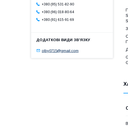
+380 (95) 531-82-90
П
+380 (96) 018-80-64
S
+380 (91) 615-91-69
S
3
С
П
Д
olby0715@gmail.com
G
G
Х
В