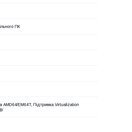
ільного ПК
ц
а AMD64/EM64T, Підтримка Virtualization
gy