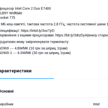
роцесор Intel Core 2 Duo E7400
LB9Y Wolfdale
ocket 775
 МБ кеш-пам'яті, тактова частота 2,8 ГГц, частота системної шини
пецифікації: https://intel.ly/3oxTjrD
орівняння з іншими процесорами: https://bit.ly/3dtzDyA(внизу сторін
одатково можу запропонувати термопасту:
D900 --- 4.8W/MK (10 грн за шприц 1грам)
D900-1 --- 6.0W/MK (30 грн за шприц 1грам)
арактеристики
Основні
иробник
Intel