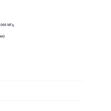
 1066 МГц
ки)