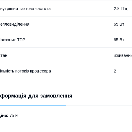
нутрішня тактова частота
2.8 ГГц
епловиділення
65 Вт
оказник TDP
65 Вт
Стан
Вживани
ількість потоків процесора
2
нформація для замовлення
іна:
75 ₴