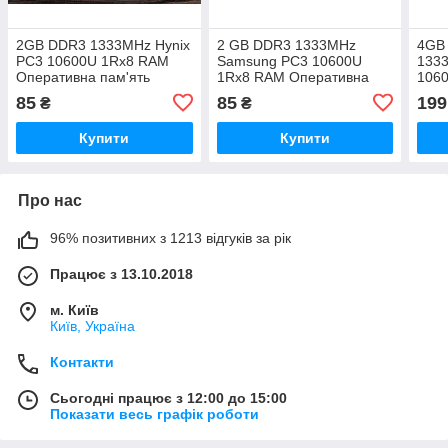
2GB DDR3 1333MHz Hynix
2 GB DDR3 1333MHz
4GB
PC3 10600U 1Rx8 RAM
Samsung PC3 10600U
1333
Оперативна пам'ять
1Rx8 RAM Оперативна
106
пам'ять
Опер
85
85
199
₴
₴
Купити
Купити
Про нас
96% позитивних з 1213 відгуків за рік
Працює з 13.10.2018
м. Київ
Київ, Україна
Контакти
Сьогодні працює з 12:00 до 15:00
Показати весь графік роботи