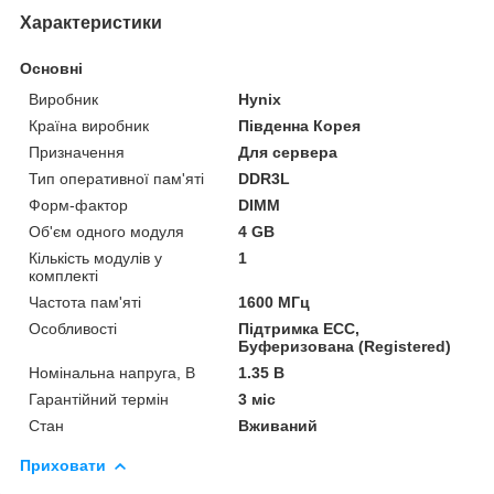
Характеристики
Основні
Виробник
Hynix
Країна виробник
Південна Корея
Призначення
Для сервера
Тип оперативної пам'яті
DDR3L
Форм-фактор
DIMM
Об'єм одного модуля
4 GB
Кількість модулів у
1
комплекті
Частота пам'яті
1600 МГц
Особливості
Підтримка ECC,
Буферизована (Registered)
Номінальна напруга, В
1.35 В
Гарантійний термін
3 міс
Стан
Вживаний
Приховати