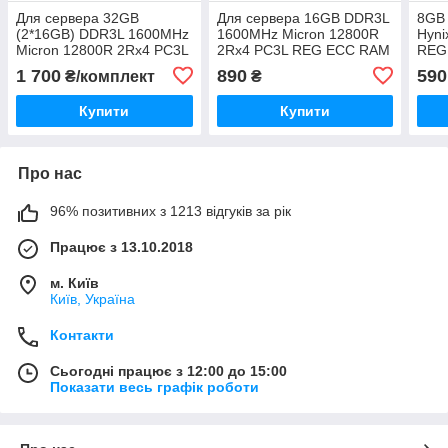
Для сервера 32GB
Для сервера 16GB DDR3L
8GB
(2*16GB) DDR3L 1600MHz
1600MHz Micron 12800R
Hyni
Micron 12800R 2Rx4 PC3L
2Rx4 PC3L REG ECC RAM
REG
REG ECC RAM Серверна
Серверна оперативна
опер
1 700
890
590
₴/комплект
₴
оперативна пам'ять
пам'ять MT36KSF2G72PZ-
HMT
MT36KSF2G72PZ-
1G6E1HF
Купити
Купити
1G6E1HF
Про нас
96% позитивних з 1213 відгуків за рік
Працює з 13.10.2018
м. Київ
Київ, Україна
Контакти
Сьогодні працює з 12:00 до 15:00
Показати весь графік роботи