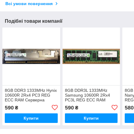
Всі умови повернення
Подібні товари компанії
8GB DDR3 1333MHz Hynix
8GB DDR3L 1333MHz
8GB
10600R 2Rx4 PC3 REG
Samsung 10600R 2Rx4
Nan
ECC RAM Серверна
PC3L REG ECC RAM
REG
оперативна пам'ять
Серверна оперативна
опер
590
590
580
₴
₴
пам'ять
Купити
Купити