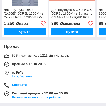
Для ноутбука 16Gb
Для ноутбука 8 GB 2x4GB
Для 
(2x8GB) DDR3L 1600MHz
DDR3L 1600MHz Samsung
160
Crucial PC3L 12800S 2Rx8
CN M471B5173QH0 PC3L
128
RAM Оперативна пам'ять
12800S 1Rx8 RAM
Опер
1 250
390
99
₴/пара
₴/комплект
CT8GG3S160BM.M16FPD
Оперативна пам'ять
Купити
Купити
Про нас
96% позитивних з 1211 відгуків за рік
Працює з 13.10.2018
м. Київ
Київ, Україна
Контакти
Сьогодні працює з 12:00 до 15:00
Показати весь графік роботи