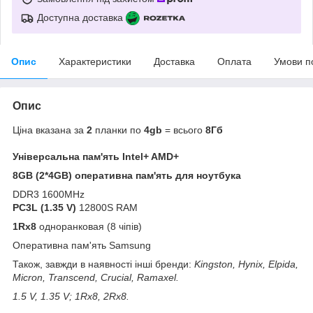
Доступна доставка
Опис
Характеристики
Доставка
Оплата
Умови п
Опис
Ціна вказана за
2
планки по
4gb
= всього
8Гб
Універсальна пам'ять Intel+ AMD+
8GB (2*4GB) оперативна пам'ять для ноутбука
DDR3 1600MHz
PC3L (1.35 V)
12800S RAM
1Rx8
одноранковая (8 чіпів)
Оперативна пам'ять Samsung
Також, завжди в наявності інші бренди:
Kingston, Hynix, Elpida,
Micron, Transcend, Crucial, Ramaxel
.
1.5 V, 1.35 V; 1Rx8, 2Rx8.