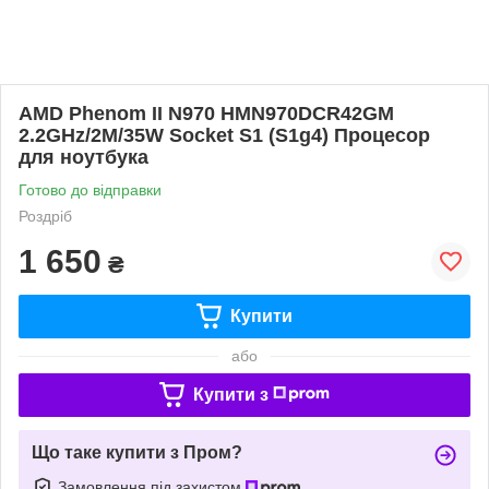
AMD Phenom II N970 HMN970DCR42GM
2.2GHz/2M/35W Socket S1 (S1g4) Процесор
для ноутбука
Готово до відправки
Роздріб
1 650
₴
Купити
або
Купити з
Що таке купити з Пром?
Замовлення під захистом