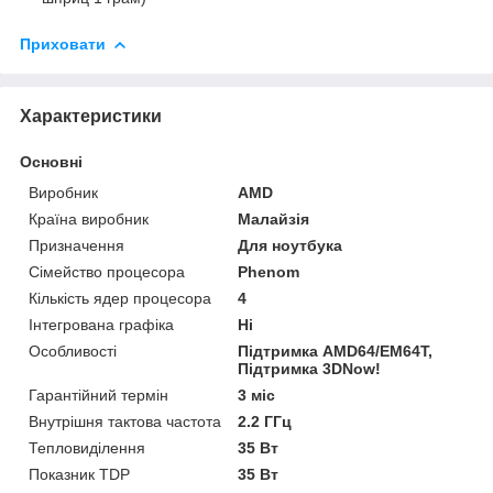
Приховати
Характеристики
Основні
Виробник
AMD
Країна виробник
Малайзія
Призначення
Для ноутбука
Сімейство процесора
Phenom
Кількість ядер процесора
4
Інтегрована графіка
Ні
Особливості
Підтримка AMD64/EM64T,
Підтримка 3DNow!
Гарантійний термін
3 міс
Внутрішня тактова частота
2.2 ГГц
Тепловиділення
35 Вт
Показник TDP
35 Вт