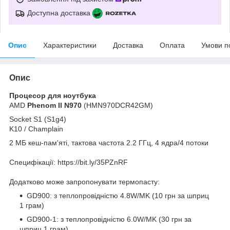
Доступна доставка
Опис
Характеристики
Доставка
Оплата
Умови п
Опис
Процесор для ноутбука
AMD
Phenom II N970
(HMN970DCR42GM)
Socket S1 (S1g4)
K10 / Champlain
2 МБ кеш-пам'яті, тактова частота 2.2 ГГц, 4 ядра/4 потоки
Специфікації: https://bit.ly/35PZnRF
Додатково може запропонувати термопасту:
GD900: з теплопровідністю 4.8W/MK (10 грн за шприц
1 грам)
GD900-1: з теплопровідністю 6.0W/MK (30 грн за
шприц 1 грам)