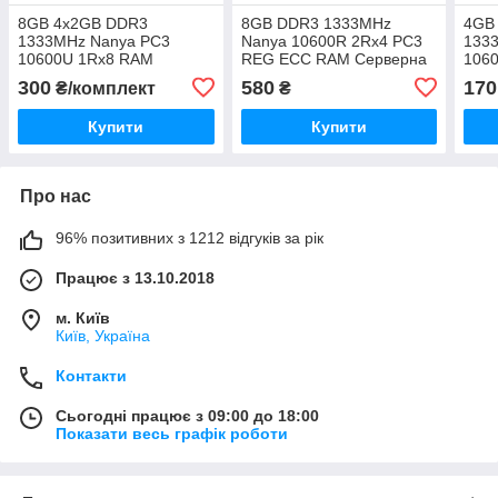
8GB 4x2GB DDR3
8GB DDR3 1333MHz
4GB
1333MHz Nanya PC3
Nanya 10600R 2Rx4 PC3
133
10600U 1Rx8 RAM
REG ECC RAM Серверна
106
Оперативна пам'ять
оперативна пам'ять
Опер
300
580
170
₴/комплект
₴
Купити
Купити
Про нас
96% позитивних з 1212 відгуків за рік
Працює з 13.10.2018
м. Київ
Київ, Україна
Контакти
Сьогодні працює з 09:00 до 18:00
Показати весь графік роботи