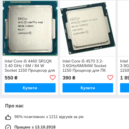
Intel Core i5 4460 SR1QK
Intel Core i5 4570 3.2-
Inte
3.40 GHz / 6M / 84 W
3.6GHz/6M/84W Socket
3.9G
Socket 1150 Процесор для
1150 Процесор для ПК
1150
ПК
SR14E
SR2
550
390
1 8
₴
₴
Купити
Купити
Про нас
96% позитивних з 1211 відгуків за рік
Працює з 13.10.2018