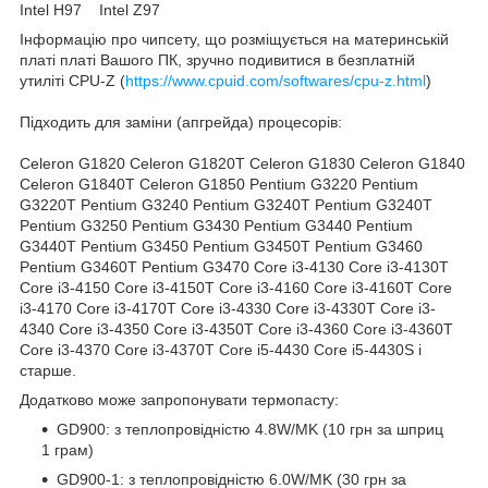
Intel H97 Intel Z97
Інформацію про чипсету, що розміщується на материнській
платі платі Вашого ПК, зручно подивитися в безплатній
утиліті CPU-Z (
https://www.cpuid.com/softwares/cpu-z.html
)
Підходить для заміни (апгрейда) процесорів:
Celeron G1820 Celeron G1820T Celeron G1830 Celeron G1840
Celeron G1840T Celeron G1850 Pentium G3220 Pentium
G3220T Pentium G3240 Pentium G3240T Pentium G3240T
Pentium G3250 Pentium G3430 Pentium G3440 Pentium
G3440T Pentium G3450 Pentium G3450T Pentium G3460
Pentium G3460T Pentium G3470 Core i3-4130 Core i3-4130T
Core i3-4150 Core i3-4150T Core i3-4160 Core i3-4160T Core
i3-4170 Core i3-4170T Core i3-4330 Core i3-4330T Core i3-
4340 Core i3-4350 Core i3-4350T Core i3-4360 Core i3-4360T
Core i3-4370 Core i3-4370T Core i5-4430 Core i5-4430S і
старше.
Додатково може запропонувати термопасту:
GD900: з теплопровідністю 4.8W/MK (10 грн за шприц
1 грам)
GD900-1: з теплопровідністю 6.0W/MK (30 грн за