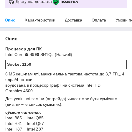
Доступна доставка
Опис
Характеристики
Доставка
Оплата
Умови п
Опис
Процесор для ПК
Intel Core
i5-4590
SR1QJ (Haswell)
Socket 1150
6 МБ кеш-пам'яті, максимальна тактова частота до 3,7 ГГц, 4
ядра/4 потоки
вбудована в процесор графічна система Intel HD
Graphics 4600
Для успішної заміни (апгрейда) чипсет має бути сумісним
(див. нижче список сумісних).
сумісні чипсети:
Intel B85 Intel Q85
Intel H81 Intel Q87
Intel H87 Intel Z87