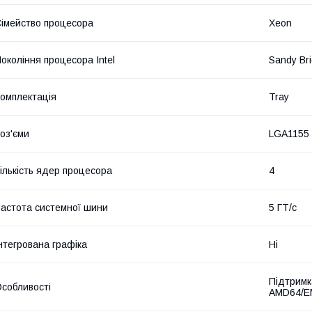
імейство процесора
Xeon
окоління процесора Intel
Sandy Bri
омплектація
Tray
оз'єми
LGA1155
ількість ядер процесора
4
астота системної шини
5 ГТ/с
нтегрована графіка
Ні
Підтримка
собливості
AMD64/EM