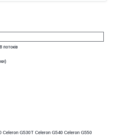
8 потоків
нки)
0 Celeron G530T Celeron G540 Celeron G550