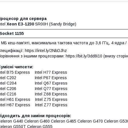
Процесор для сервера
ntel
Xeon E3-1230
SR00H (Sandy Bridge)
Socket 1155
 МБ кеш-пам'яті, максимальна тактова частота до 3,6 ГГц, 4 ядра / 
пецифікації: https://intel.ly/2NbDJhz
орівняння з іншими процесорами: https://bit.ly/3dd8i10 (внизу сторі
умісні чипсети:
ntel B75 Express Intel H77 Express
Intel C202 Intel P67 Express
Intel C204 Intel Q67 Express
Intel C206 Intel Q77 Express
Intel C216 Intel Z68 Express
ntel H61 Express Intel Z75 Express
ntel H67 Express Intel Z77 Express
Підходить для заміни процесорів:
eleron G440 Celeron G460 Celeron G465 Celeron G470 Celeron G53
eleron G550T Celeron G555