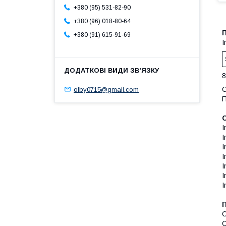
+380 (95) 531-82-90
+380 (96) 018-80-64
+380 (91) 615-91-69
I
8
С
olby0715@gmail.com
П
С
I
I
I
C
C