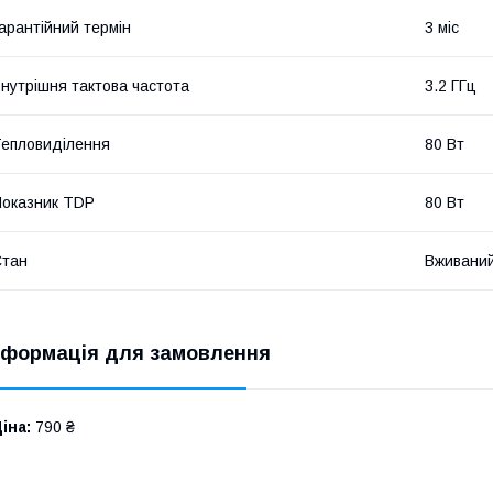
арантійний термін
3 міс
нутрішня тактова частота
3.2 ГГц
епловиділення
80 Вт
оказник TDP
80 Вт
Стан
Вживани
нформація для замовлення
іна:
790 ₴