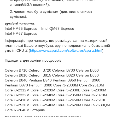
знімний/BGA-впаяний);
чипсет має бути сумісним (див. нижче список
сумісних).
сумісні
чипсети:
Intel HM65 Express Intel QM67 Express
Intel HM67 Express
Інформацію про чипсету, що розміщується на материнській
платі платі Вашого ноутбука, зручно подивитися в безплатній
утиліті CPU-Z (
https://www.cpuid.com/softwares/cpu-z.html
)
Підходить для заміни процесорів:
Celeron B710 Celeron B720 Celeron B730 Celeron B800
Celeron B810 Celeron B815 Celeron B820 Celeron B830
Celeron B840 Pentium B940 Pentium B950 Pentium B960
Pentium B970 Pentium B980 Core i3-2308M Core i3-2310M
Core i3-2312M Core i3-2328M Core i3-2330E Core i3-2330M
Core i3-2332M Core i3-2348M Core i3-2350M Core i3-2370M
Core i5-2410M Core i5-2430M Core i5-2450M Core i5-2510E
Core i5-2520M Core i5-2540M Core i7-2620M Core i7-2630QM
Core i7-2640M і старше.
Додатково може запропонувати термопасту: