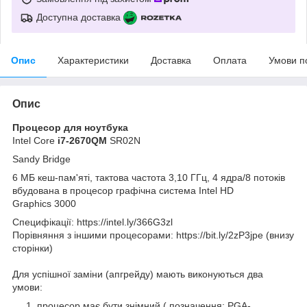
Доступна доставка
Опис
Характеристики
Доставка
Оплата
Умови п
Опис
Процесор для ноутбука
Intel Core
i7-2670QM
SR02N
Sandy Bridge
6 МБ кеш-пам'яті, тактова частота 3,10 ГГц, 4 ядра/8 потоків
вбудована в процесор графічна система Intel HD
Graphics 3000
Специфікації: https://intel.ly/366G3zl
Порівняння з іншими процесорами: https://bit.ly/2zP3jpe (внизу
сторінки)
Для успішної заміни (апгрейду) мають виконуються два
умови:
процесор має бути знімний ( позначення: PGA-