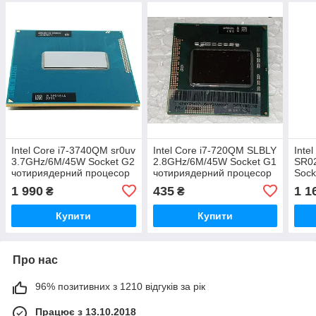
Intel Core i7-3740QM sr0uv
Intel Core i7-720QM SLBLY
Inte
3.7GHz/6M/45W Socket G2
2.8GHz/6M/45W Socket G1
SR0
чотириядерний процесор
чотириядерний процесор
Sock
для ноутбука
для ноутбука
проц
1 990
435
1 1
₴
₴
Купити
Купити
Про нас
96% позитивних з 1210 відгуків за рік
Працює з 13.10.2018