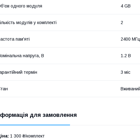
б'єм одного модуля
4 GB
ількість модулів у комплекті
2
астота пам'яті
2400 МГ
омінальна напруга, В
1.2 В
арантійний термін
3 міс
Стан
Вживани
нформація для замовлення
іна:
1 300 ₴/комплект