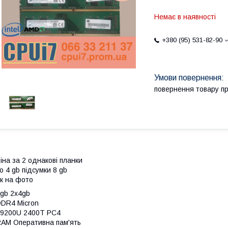
Немає в наявності
+380 (95) 531-82-90
повернення товару п
іна за 2 однакові планки
о 4 gb підсумки 8 gb
к на фото
gb 2x4gb
DR4 Micron
19200U 2400T PC4
AM Оперативна пам'ять