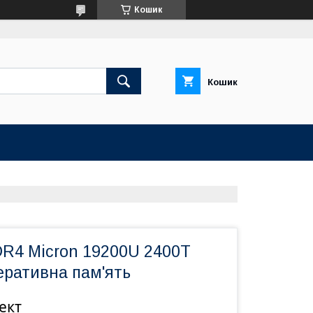
Кошик
Кошик
DR4 Micron 19200U 2400T
ративна пам'ять
ект