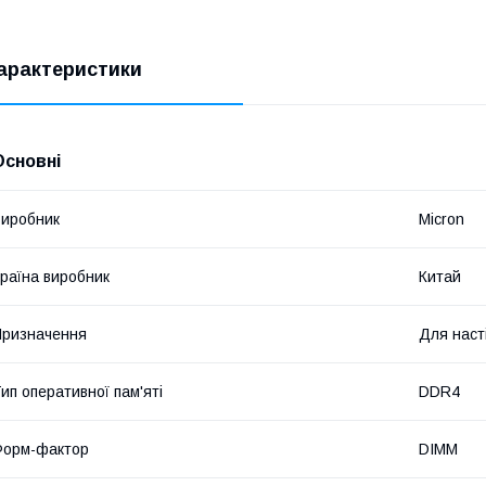
арактеристики
Основні
иробник
Micron
раїна виробник
Китай
ризначення
Для наст
ип оперативної пам'яті
DDR4
Форм-фактор
DIMM