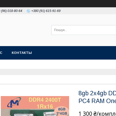
 (96) 018-80-64
+380 (91) 615-91-69
АС
КОНТАКТЫ
8gb 2x4gb D
PC4 RAM Опе
1 300 ₴/компл