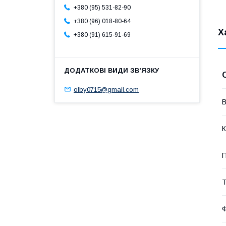
+380 (95) 531-82-90
+380 (96) 018-80-64
Х
+380 (91) 615-91-69
olby0715@gmail.com
В
К
П
Т