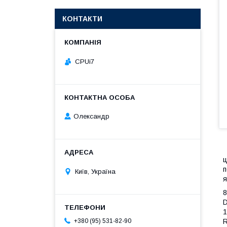
КОНТАКТИ
CPUi7
Олександр
ц
п
Київ, Україна
я
8
D
+380 (95) 531-82-90
R