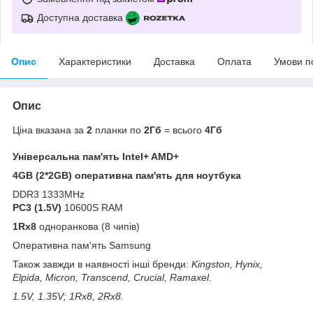
Доступна доставка
Опис
Характеристики
Доставка
Оплата
Умови п
Опис
Ціна вказана за
2
планки по
2Гб
= всього
4Гб
Універсальна пам'ять Intel+ AMD+
4GB (2*2GB) оперативна пам'ять для ноутбука
DDR3 1333MHz
PC3 (1.5V)
10600S RAM
1Rx8
одноранкова (8 чипів)
Оперативна пам'ять Samsung
Також завжди в наявності інші бренди:
Kingston, Hynix,
Elpida, Micron, Transcend, Crucial, Ramaxel
.
1.5V, 1.35V; 1Rx8, 2Rx8.