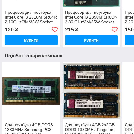
Процесор для ноутбука
Процесор для ноутбука
Проц
Intel Core i3 2310M SR04R
Intel Core i3 2350M SR0DN
Inte
2.10GHz/3M/35W Socket
2.30 GHz/3M/35W Socket
2.20
G2
G2
G2
120
215
150
₴
₴
Купити
Купити
Подібні товари компанії
Для ноутбука 4GB DDR3
Для ноутбука 4GB 2x2GB
Для 
1333MHz Samsung PC3
DDR3 1333MHz Kingston
DDR