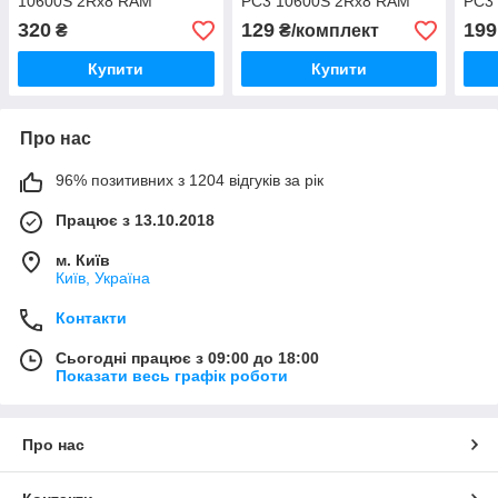
10600S 2Rx8 RAM
PC3 10600S 2Rx8 RAM
PC3
Оперативна пам'ять
Оперативна пам'ять
Опер
320
129
199
₴
₴/комплект
Купити
Купити
Про нас
96% позитивних з 1204 відгуків за рік
Працює з 13.10.2018
м. Київ
Київ, Україна
Контакти
Сьогодні працює з 09:00 до 18:00
Показати весь графік роботи
Про нас