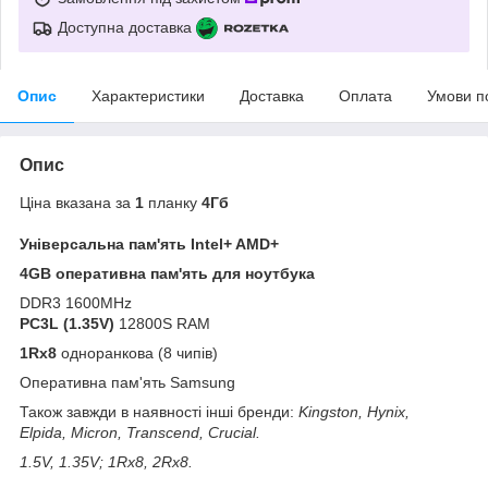
Доступна доставка
Опис
Характеристики
Доставка
Оплата
Умови п
Опис
Ціна вказана за
1
планку
4Гб
Універсальна пам'ять Intel+ AMD+
4GB оперативна пам'ять для ноутбука
DDR3 1600MHz
PC3L (1.35V)
12800S RAM
1Rx8
одноранкова (8 чипів)
Оперативна пам'ять Samsung
Також завжди в наявності інші бренди:
Kingston, Hynix,
Elpida, Micron, Transcend, Crucial.
1.5V, 1.35V; 1Rx8, 2Rx8.