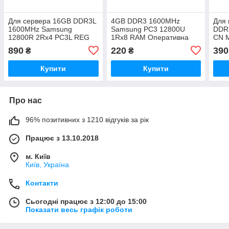
Для сервера 16GB DDR3L
4GB DDR3 1600MHz
Для 
1600MHz Samsung
Samsung PC3 12800U
DDR
12800R 2Rx4 PC3L REG
1Rx8 RAM Оперативна
CN 
ECC RAM Серверна
пам'ять M378B5173DB0
128
890
220
390
₴
₴
оперативна пам'ять
Опер
M393B2G70QH0-YK0
Купити
Купити
Про нас
96% позитивних з 1210 відгуків за рік
Працює з 13.10.2018
м. Київ
Київ, Україна
Контакти
Сьогодні працює з 12:00 до 15:00
Показати весь графік роботи