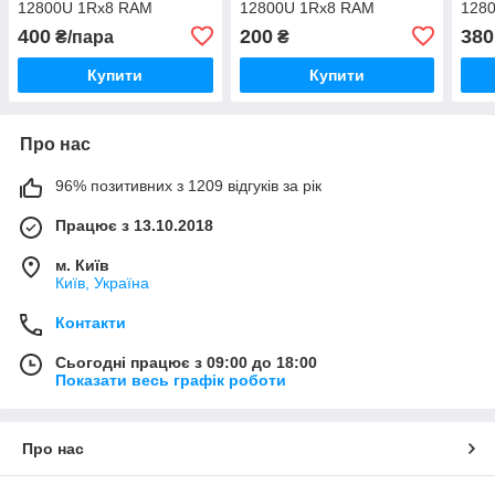
12800U 1Rx8 RAM
12800U 1Rx8 RAM
128
Оперативна пам'ять
Оперативна пам'ять 1x4,
kvr1
400
200
380
₴/пара
₴
2x4, 4x4
Опер
Купити
Купити
Про нас
96% позитивних з 1209 відгуків за рік
Працює з 13.10.2018
м. Київ
Київ, Україна
Контакти
Сьогодні працює з 09:00 до 18:00
Показати весь графік роботи
Про нас